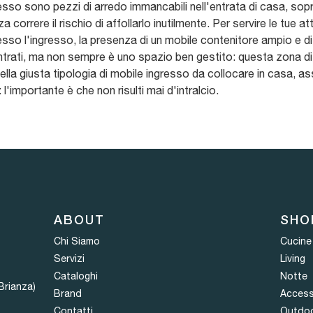
resso sono pezzi di arredo immancabili nell'entrata di casa, sopr
correre il rischio di affollarlo inutilmente. Per servire le tue at
sso l'ingresso, la presenza di un mobile contenitore ampio e di q
trati, ma non sempre è uno spazio ben gestito: questa zona di 
della giusta tipologia di mobile ingresso da collocare in casa, a
 l'importante è che non risulti mai d'intralcio.
ABOUT
SHO
Chi Siamo
Cucine
Servizi
Living
Cataloghi
Notte
Brianza)
Brand
Access
Contatti
Outdo