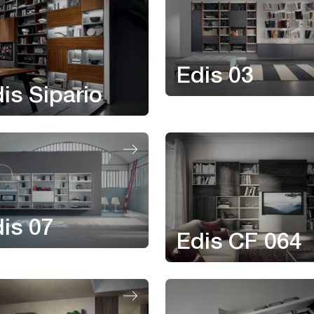
Edis 03
is Sipario
is 07
Edis CF 064