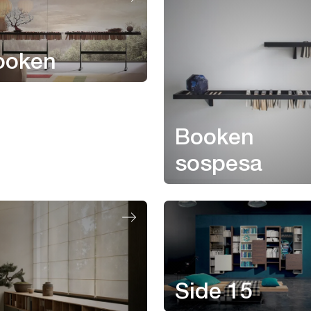
ooken
Booken
sospesa
Side 15