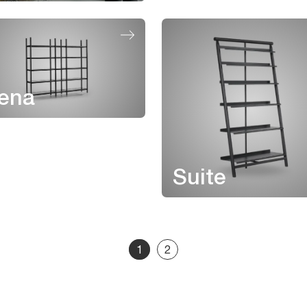
iena
Suite
1
2