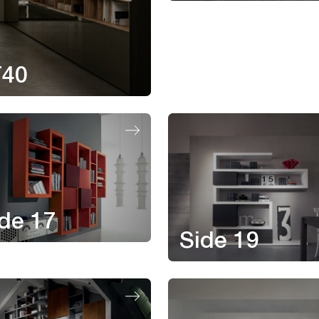
T40
de 17
Side 19