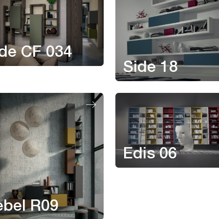
de CF 034
Side 18
Edis 06
ebel R09