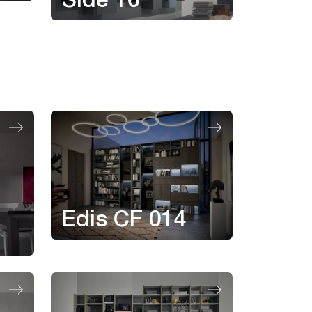
Side 16
Edis CF 014