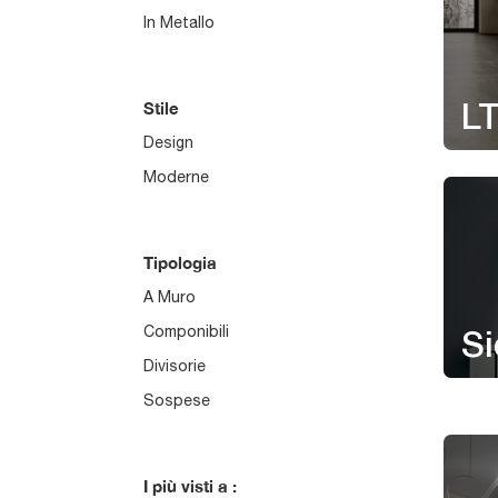
In Metallo
Stile
L
Design
Moderne
Tipologia
A Muro
Componibili
Si
Divisorie
Sospese
I più visti a :