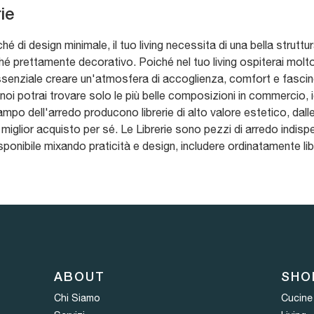
ie
hé di design minimale, il tuo living necessita di una bella strut
nché prettamente decorativo. Poiché nel tuo living ospiterai mo
essenziale creare un'atmosfera di accoglienza, comfort e fascino
 noi potrai trovare solo le più belle composizioni in commercio, i
campo dell'arredo producono librerie di alto valore estetico, dal
 miglior acquisto per sé. Le Librerie sono pezzi di arredo indisp
ponibile mixando praticità e design, includere ordinatamente libri
ABOUT
SHO
Chi Siamo
Cucine