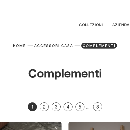
COLLEZIONI
AZIENDA
HOME
ACCESSORI CASA
COMPLEMENTI
Complementi
1
2
3
4
5
....
8