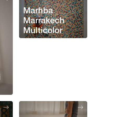
Marhba
Marrakech
Multicolor
i