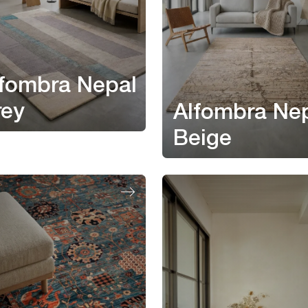
lfombra Nepal
rey
Alfombra Ne
Beige