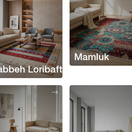
Mamluk
bbeh Loribaft