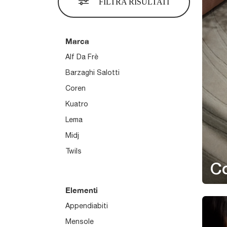
FILTRA RISULTATI
Marca
Alf Da Frè
Barzaghi Salotti
Coren
Kuatro
Lema
Midj
Twils
C
Elementi
Appendiabiti
Mensole