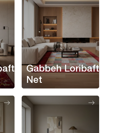
aft
Gabbeh Loribaft
Net