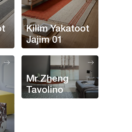
ot
Kilim Yakatoot
Jajim 01
Mr Zheng
Tavolino