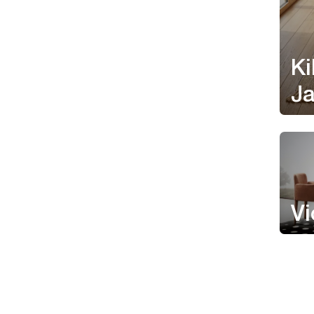
Ki
Ja
Vi