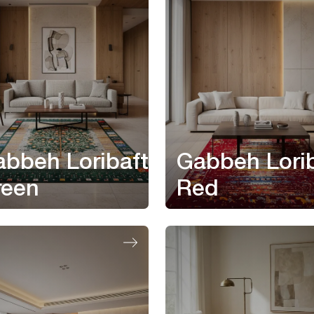
bbeh Loribaft
Gabbeh Lorib
reen
Red