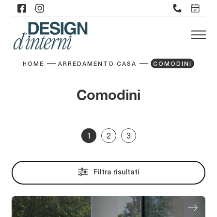
HOME
ARREDAMENTO CASA
COMODINI
Comodini
1
2
3
Filtra risultati