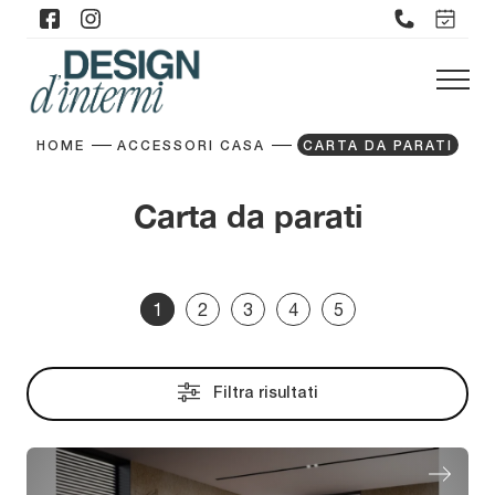
HOME
ACCESSORI CASA
CARTA DA PARATI
Carta da parati
1
2
3
4
5
Filtra risultati