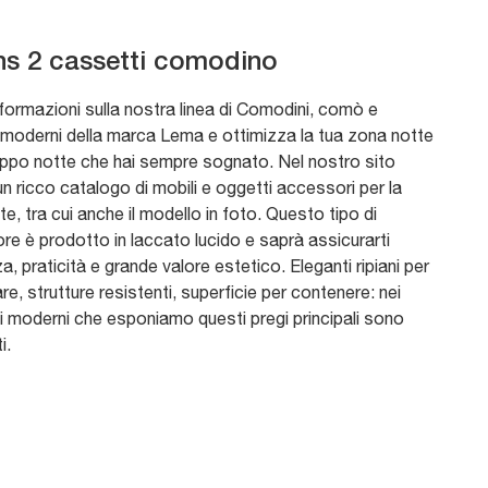
ns 2 cassetti comodino
nformazioni sulla nostra linea di Comodini, comò e
i moderni della marca Lema e ottimizza la tua zona notte
ruppo notte che hai sempre sognato. Nel nostro sito
un ricco catalogo di mobili e oggetti accessori per la
e, tra cui anche il modello in foto. Questo tipo di
re è prodotto in laccato lucido e saprà assicurarti
a, praticità e grande valore estetico. Eleganti ripiani per
e, strutture resistenti, superficie per contenere: nei
 moderni che esponiamo questi pregi principali sono
i.