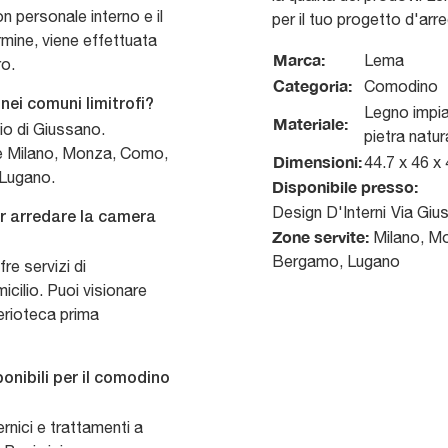
on personale interno e il
per il tuo progetto d'arr
rmine, viene effettuata
Marca:
Lema
ro.
Categoria:
Comodino
nei comuni limitrofi?
Legno impia
Materiale:
zio di Giussano.
pietra natur
pre Milano, Monza, Como,
Dimensioni:
44.7 x 46 x
 Lugano.
Disponibile presso:
Design D'Interni
Via Giu
er arredare la camera
Zone servite:
Milano, Mo
Bergamo, Lugano
re servizi di
cilio. Puoi visionare
terioteca prima
sponibili per il comodino
rnici e trattamenti a