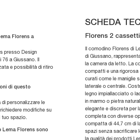
SCHEDA TEC
Florens 2 casset
Lema Florens a
Il comodino Florens di L
ns presso Design
di Giussano, rappresenta
i 76 a Giussano. Il
la camera da letto. La co
a e possibilità di ritiro
compatti e una rigorosa e
curati come le maniglie s
laterale o centrale. Costr
oni di questo
legno impiallacciato o la
in marmo o pietra natura
à di personalizzare le
elegante e discreta per l
 richiedere modifiche su
completa con diverse opzi
 tuo spazio.
compatta di 44,7 cm di l
o Lema Florens sono
spazi senza sacrificare lo
la qualità dei prodotti 