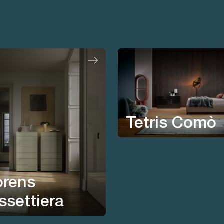
Tetris Comò
orens
ssettiera