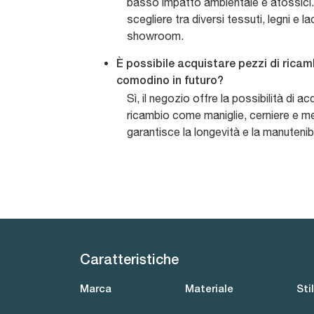
basso impatto ambientale e atossici.
scegliere tra diversi tessuti, legni e l
showroom.
È possibile acquistare pezzi di rica
comodino in futuro?
Sì, il negozio offre la possibilità di a
ricambio come maniglie, cerniere e 
garantisce la longevità e la manutenibi
Caratteristiche
Marca
Materiale
Sti