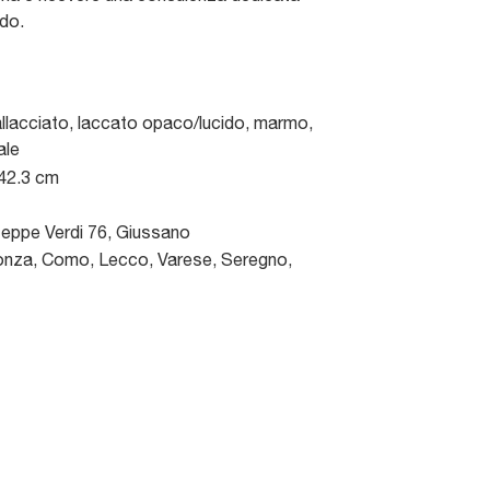
edo.
llacciato, laccato opaco/lucido, marmo,
ale
 42.3 cm
seppe Verdi 76
,
Giussano
nza, Como, Lecco, Varese, Seregno,