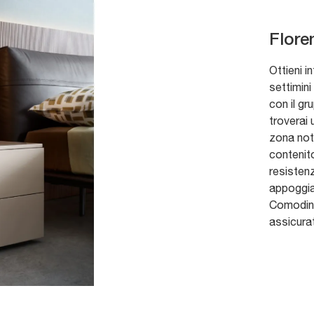
Flore
Ottieni i
settimin
con il g
troverai 
zona nott
contenito
resistenz
appoggiar
Comodini
assicurat