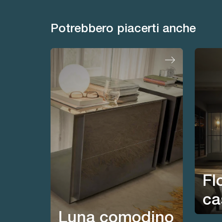
Potrebbero piacerti anche
Fl
ca
Luna comodino