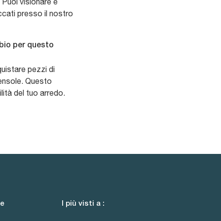
 Puoi visionare e
accati presso il nostro
mbio per questo
cquistare pezzi di
mensole. Questo
lità del tuo arredo.
le
I più visti a :