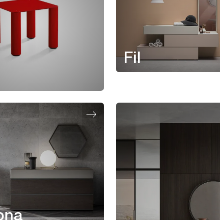
Fil
ona