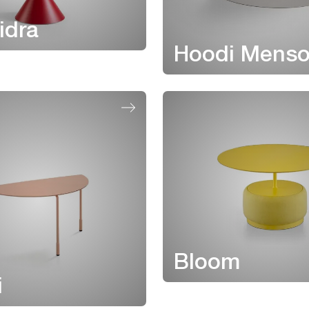
idra
Hoodi Menso
Bloom
i