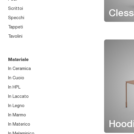
Scrittoi
Cless
Specchi
Tappeti
Tavolini
Materiale
In Ceramica
In Cuoio
In HPL
In Laccato
In Legno
In Marmo
Hood
In Materico
In Melaminico