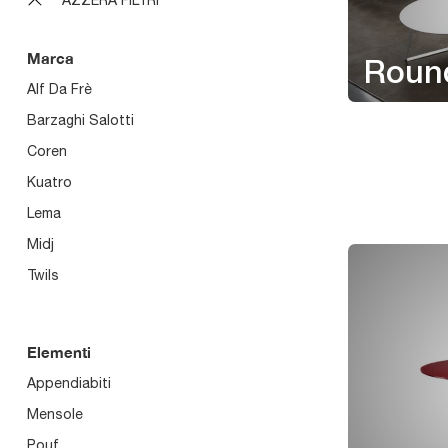
Marca
Roun
Alf Da Frè
Barzaghi Salotti
Coren
Kuatro
Lema
Midj
Twils
Elementi
Appendiabiti
Mensole
Pouf