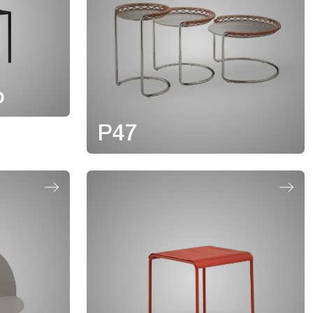
o
P47