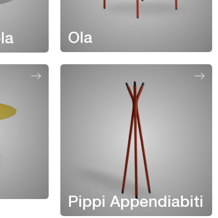
Ola
la
Pippi Appendiabiti