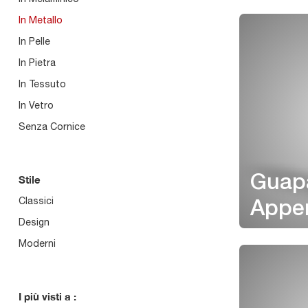
In Metallo
In Pelle
In Pietra
In Tessuto
In Vetro
Senza Cornice
Stile
Guap
Classici
Appen
Design
Moderni
I più visti a :