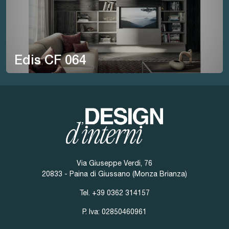
Edis CF 064
Via Giuseppe Verdi, 76
20833 - Paina di Giussano (Monza Brianza)
Tel.
+39 0362 314157
P. Iva: 02850460961