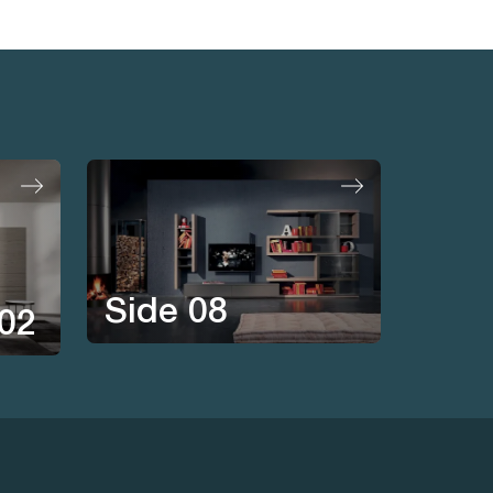
Side 08
 02