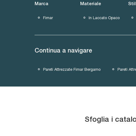
Marca
Materiale
Sti
Fimar
In Laccato Opaco
Continua a navigare
Pareti Attrezzate Fimar Bergamo
Pareti Att
Sfoglia i catal