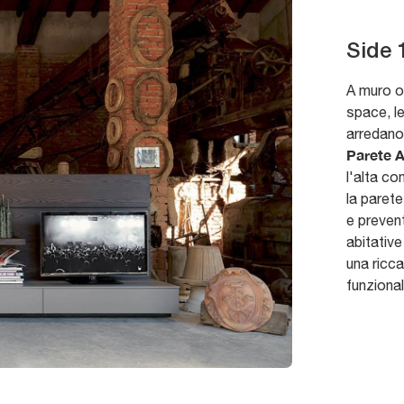
Side 
A muro o
space, l
arredano 
Parete A
l'alta co
la parete
e preven
abitative
una ricc
funzional