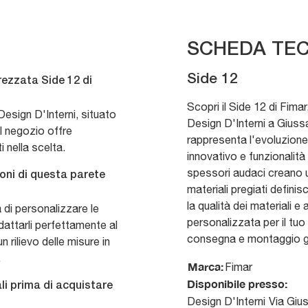
SCHEDA TEC
Side 12
rezzata Side 12 di
Scopri il Side 12 di Fima
esign D'Interni, situato
Design D'Interni a Gius
l negozio offre
rappresenta l'evoluzion
 nella scelta.
innovativo e funzionalit
spessori audaci creano 
ioni di questa parete
materiali pregiati defini
la qualità dei materiali 
à di personalizzare le
personalizzata per il tuo
dattarli perfettamente al
consegna e montaggio ga
n rilievo delle misure in
.
Marca:
Fimar
Disponibile presso:
li prima di acquistare
Design D'Interni
Via Giu