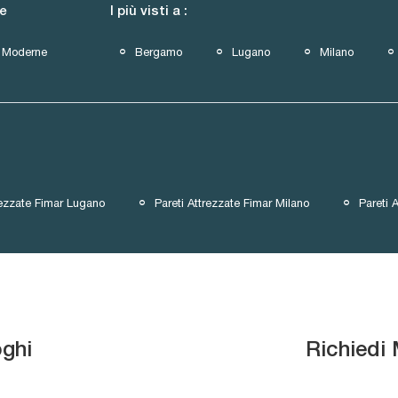
le
I più visti a :
Moderne
Bergamo
Lugano
Milano
rezzate Fimar Lugano
Pareti Attrezzate Fimar Milano
Pareti 
oghi
Richiedi 