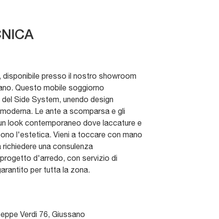
NICA
r, disponibile presso il nostro showroom
sano. Questo mobile soggiorno
e del Side System, unendo design
à moderna. Le ante a scomparsa e gli
un look contemporaneo dove laccature e
scono l'estetica. Vieni a toccare con mano
e a richiedere una consulenza
 progetto d'arredo, con servizio di
rantito per tutta la zona.
seppe Verdi 76
,
Giussano