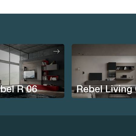
bel R 06
Rebel Living