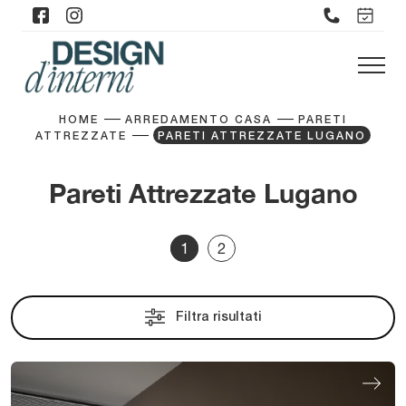
HOME
ARREDAMENTO CASA
PARETI
ATTREZZATE
PARETI ATTREZZATE LUGANO
Pareti Attrezzate Lugano
1
2
Filtra risultati