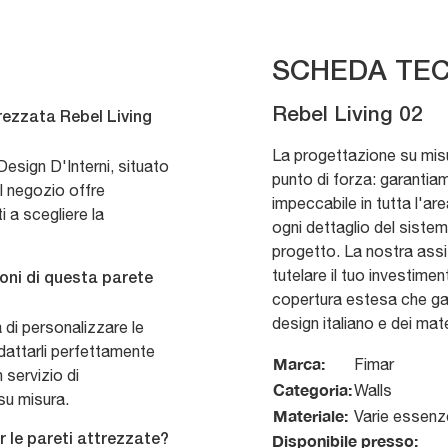
SCHEDA TEC
Rebel Living 02
rezzata Rebel Living
La progettazione su misur
esign D'Interni, situato
punto di forza: garantia
l negozio offre
impeccabile in tutta l'a
 a scegliere la
ogni dettaglio del sistem
progetto. La nostra assi
tutelare il tuo investime
ioni di questa parete
copertura estesa che ga
design italiano e dei mate
à di personalizzare le
adattarli perfettamente
Marca:
Fimar
n servizio di
Categoria:
Walls
su misura.
Materiale:
Varie essenze
Disponibile presso:
r le pareti attrezzate?