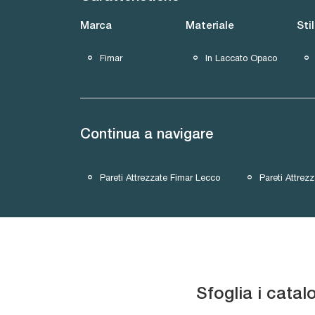
Marca
Materiale
Sti
Fimar
In Laccato Opaco
Continua a navigare
Pareti Attrezzate Fimar Lecco
Pareti Attrez
Sfoglia i catal