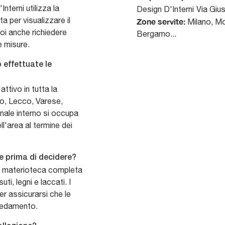
nterni utilizza la
Design D'Interni
Via Giu
 per visualizzare il
Zone servite:
Milano, Mo
uoi anche richiedere
Bergamo...
le misure.
 effettuate le
ttivo in tutta la
mo, Lecco, Varese,
nale interno si occupa
ll'area al termine dei
ure prima di decidere?
na materioteca completa
ti, legni e laccati. I
er assicurarsi che le
arredamento.