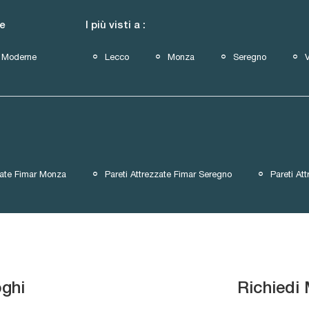
le
I più visti a :
Moderne
Lecco
Monza
Seregno
zate Fimar Monza
Pareti Attrezzate Fimar Seregno
Pareti At
oghi
Richiedi 