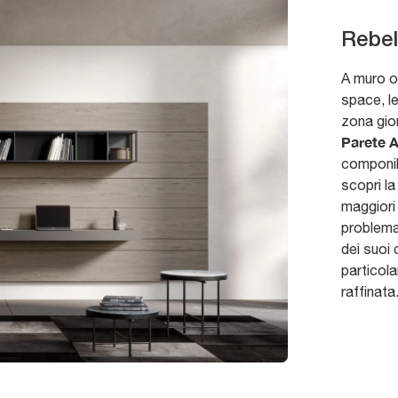
Rebel
A muro o
space, l
zona gior
Parete A
componibi
scopri la
maggiori 
problema
dei suoi
particola
raffinata