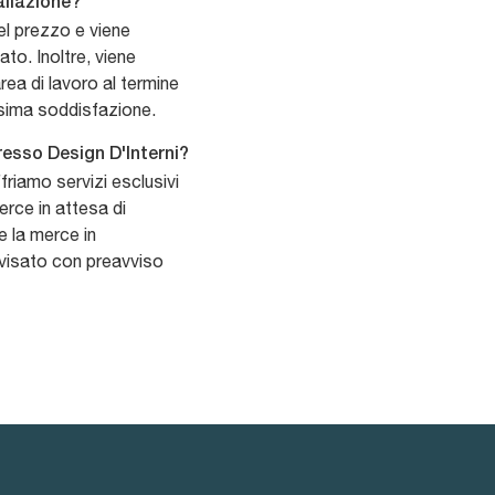
tallazione?
nel prezzo e viene
to. Inoltre, viene
rea di lavoro al termine
assima soddisfazione.
resso Design D'Interni?
ffriamo servizi esclusivi
rce in attesa di
are la merce in
vvisato con preavviso