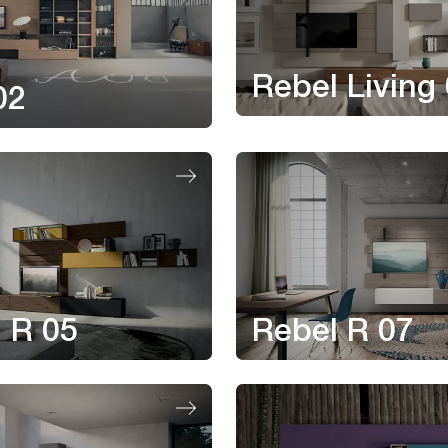
Rebel Living
02
 R 05
Rebel R 07