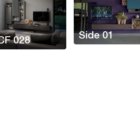
Side 01
CF 028