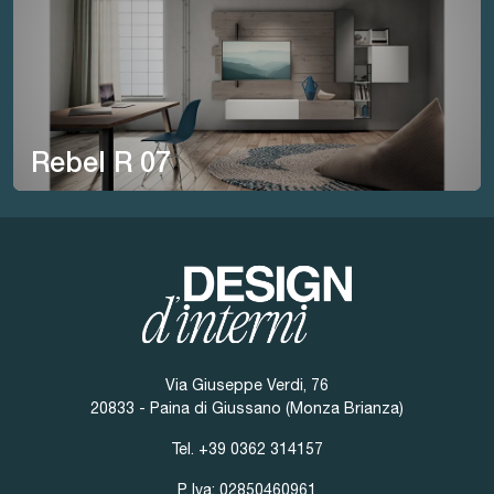
Rebel R 07
Via Giuseppe Verdi, 76
20833 - Paina di Giussano (Monza Brianza)
Tel.
+39 0362 314157
P. Iva: 02850460961