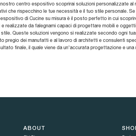
il nostro centro espositivo scoprirai soluzioni personalizzate al
ivi che rispecchino le tue necessità e il tuo stile personale. Se
espositivo di Cucine su misura è il posto perfetto in cui scoprir
 e realizzate da falegnami capaci di progettare mobili e oggetti a
e stile. Queste soluzioni vengono sì realizzate secondo ogni t
o pregio dei manufatti e al lavoro di architetti e consulenti spec
l risultato finale, il quale viene da un'accurata progettazione e un
ABOUT
SHO