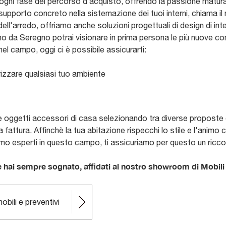
 ogni fase del percorso d’acquisto, offrendo la passione maturat
 supporto concreto nella sistemazione dei tuoi interni, chiama 
ell'arredo, offriamo anche soluzioni progettuali di design di int
ano da Seregno potrai visionare in prima persona le più nuove c
el campo, oggi ci è possibile assicurarti:
rizzare qualsiasi tuo ambiente
 e oggetti accessori di casa selezionando tra diverse proposte d
attura. Affinchè la tua abitazione rispecchi lo stile e l'animo c
amo esperti in questo campo, ti assicuriamo per questo un ricco
he hai sempre sognato, affidati al nostro showroom di Mobili
obili e preventivi