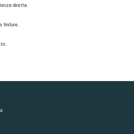
tenza diretta.
finiture.
sto.
P