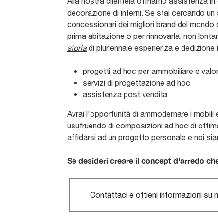
Alla nostra clientela offriamo assistenza in
decorazione di interni. Se stai cercando un
concessionari dei migliori brand del mondo d
prima abitazione o per rinnovarla, non lont
storia
di pluriennale esperienza e dedizione n
progetti ad hoc per ammobiliare e valo
servizi di progettazione ad hoc
assistenza post vendita
Avrai l'opportunità di ammodernare i mobili
usufruendo di composizioni ad hoc di ottima f
affidarsi ad un progetto personale e noi si
Se desideri creare il concept d'arredo c
Contattaci e ottieni informazioni su m