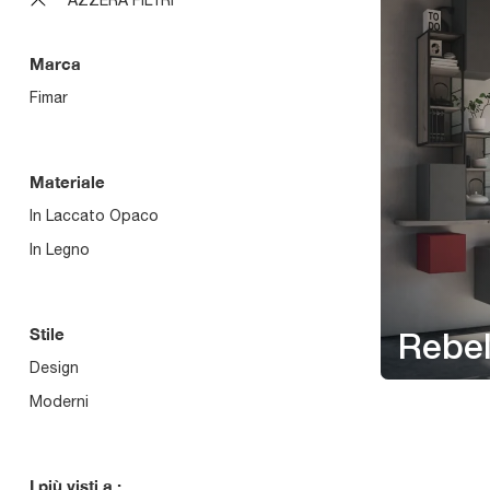
Marca
Fimar
Materiale
In Laccato Opaco
In Legno
Stile
Rebel
Design
Moderni
I più visti a :