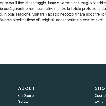
 opta per il tipo di tendaggio, lama o vetrata che meglio si addic
ria sarà garantito nei mesi estivi, mentre la totale protezione dal
o, in ogni stagione, visitare il nostro negozio ti farà scoprire i p
gole bioclimatiche più originali, accessoriate e confortevoli: sc
ABOUT
SHO
Chi Siamo
Cucine
Servizi
Living