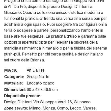
Progetta la tua camera da sogno con il Gruppo Notte Fil
di Alf Da Frè, disponibile presso Design D'Interni a
Giussano. Questa collezione unisce estetica moderna e
funzionalità pratica, offrendo una versatilità senza pari per
adattarsi a ogni spazio. Puoi scegliere tra configurazioni a
terra o sospese a parete, personalizzando l'ambiente in
base alle tue esigenze. La praticità d'uso è garantita dalle
opzioni di apertura: opta per l'eleganza discreta della
maniglia asimmetrica in metallo o per la fluidità del sistema
push-pull. Perfetto per chi cerca qualità e design italiano
nel cuore della Brianza.
Marca:
Alf Da Frè
Categoria:
Group Notte
Materiale:
Laccato opaco
Dimensioni:
60 x 48 x 46.9 cm
Disponibile presso:
Design D'Interni
Via Giuseppe Verdi 76
,
Giussano
Zone servite:
Milano, Monza, Como, Lecco, Varese,