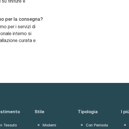
 su finiture e
omo per la consegna?
mo per i servizi di
onale interno si
allazione curata e
estimento
Stile
Tipologia
I pi
In Tessuto
Moderni
Con Penisola