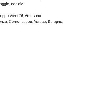
faggio, acciaio
seppe Verdi 76
,
Giussano
nza, Como, Lecco, Varese, Seregno,