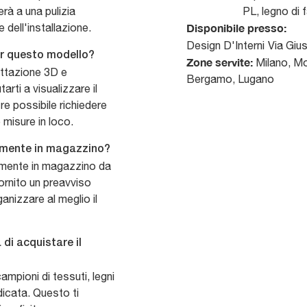
erà a una pulizia
PL, legno di 
 dell'installazione.
Disponibile presso:
Design D'Interni
Via Giu
per questo modello?
Zone servite:
Milano, Mo
ettazione 3D e
Bergamo, Lugano
arti a visualizzare il
tre possibile richiedere
e misure in loco.
ttamente in magazzino?
ttamente in magazzino da
ornito un preavviso
ganizzare al meglio il
 di acquistare il
mpioni di tessuti, legni
dicata. Questo ti