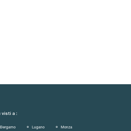
ù visti a :
Bergamo
Lugano
Monza