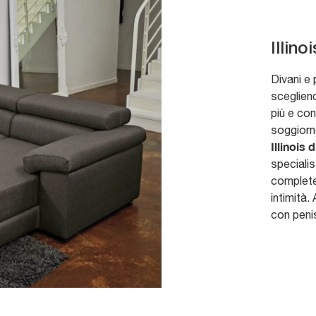
Illinoi
Divani e
scegliend
più e con
soggiorn
Illinois 
speciali
completer
intimità. 
con penis