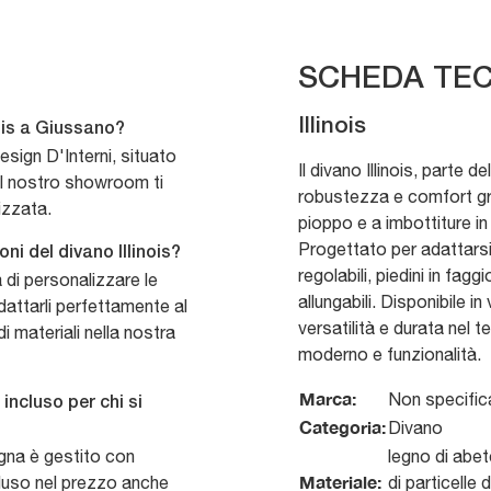
SCHEDA TEC
Illinois
ois a Giussano?
Design D'Interni, situato
Il divano Illinois, parte 
Il nostro showroom ti
robustezza e comfort gra
izzata.
pioppo e a imbottiture in
Progettato per adattarsi
ni del divano Illinois?
regolabili, piedini in fagg
à di personalizzare le
allungabili. Disponibile i
dattarli perfettamente al
versatilità e durata nel 
i materiali nella nostra
moderno e funzionalità.
Marca:
Non specific
incluso per chi si
Categoria:
Divano
egna è gestito con
legno di abet
Materiale:
cluso nel prezzo anche
di particelle