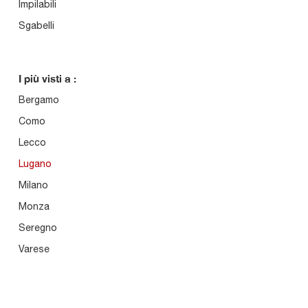
Impilabili
Sgabelli
I più visti a :
Bergamo
Como
Lecco
Lugano
Milano
Monza
Seregno
Varese