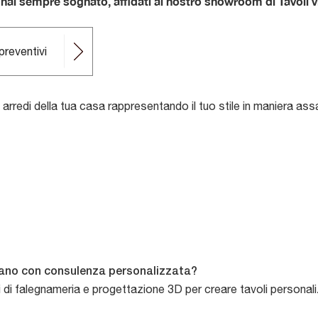
e hai sempre sognato, affidati al nostro showroom di Tavoli v
preventivi
li arredi della tua casa rappresentando il tuo stile in maniera ass
lano con consulenza personalizzata?
i di falegnameria e progettazione 3D per creare tavoli personalizz