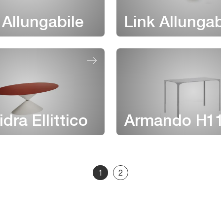
Allungabile
Link Allungab
dra Ellittico
Armando H1
1
2