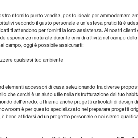
nostro rifornito punto vendita, posto ideale per ammodernare ar
itativi secondo il gusto personale e un'estesa praticità è adesso
cati ti attendono per fornirti la loro assistenza. Ai nostri clien
de esperienza maturata durante anni di attività nel campo della 
el campo, oggi è possibile assicurarti:
izzare qualsiasi tuo ambiente
 ed elementi accessori di casa selezionando tra diverse proposte
llo che cerchi è un aiuto utile nella ristrutturazione del tuo hab
mondo dell'arredo, offriamo anche progetti articolati di design di 
wroom è per questo specializzato nel preparare progetti originali
, è bene affidarsi ad un progetto personale e noi siamo qualific