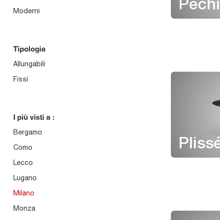
Pech
Moderni
Tipologia
Allungabili
Fissi
I più visti a :
Bergamo
Pliss
Como
Lecco
Lugano
Milano
Monza