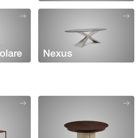
olare
Nexus