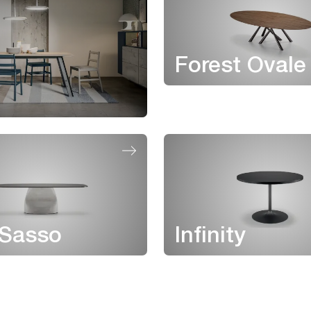
Forest Ovale
l
 Sasso
Infinity