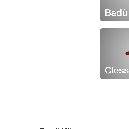
Badù 
Clessi