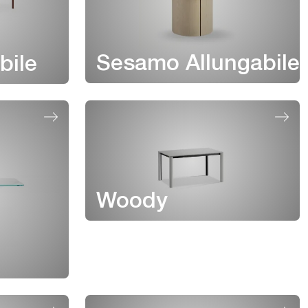
Sesamo Allungabile
bile
Woody