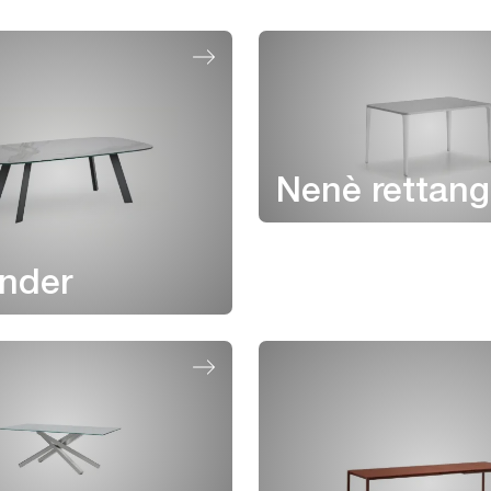
Nenè rettang
nder