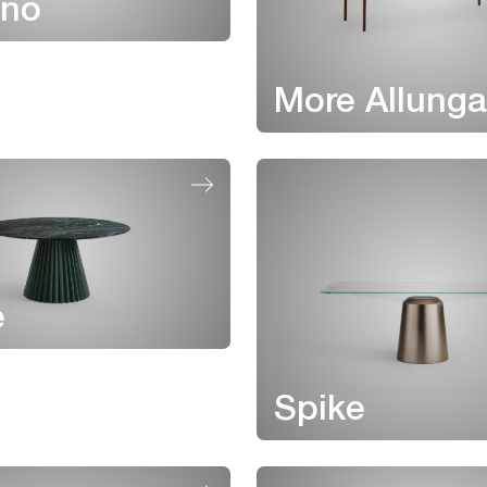
ino
More Allunga
é
Spike