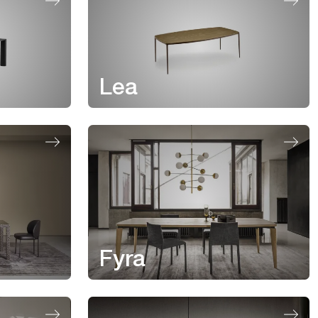
Lea
Fyra