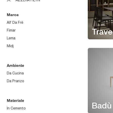
Marca
Alf Da Frè
Fimar
Trave
Lema
Midj
Ambiente
Da Cucina
Da Pranzo
Materiale
Badù 
In Cemento