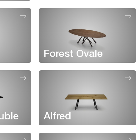
Forest Ovale
uble
Alfred