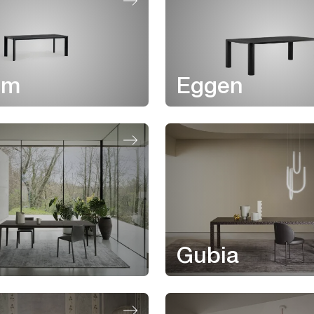
um
Eggen
Gubia