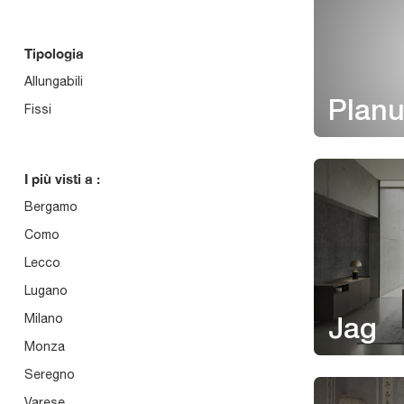
Tipologia
Allungabili
Plan
Fissi
I più visti a :
Bergamo
Como
Lecco
Lugano
Milano
Jag
Monza
Seregno
Varese