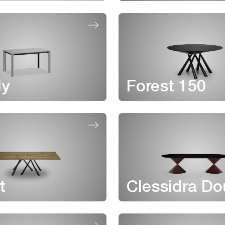
y
Forest 150
t
Clessidra Do