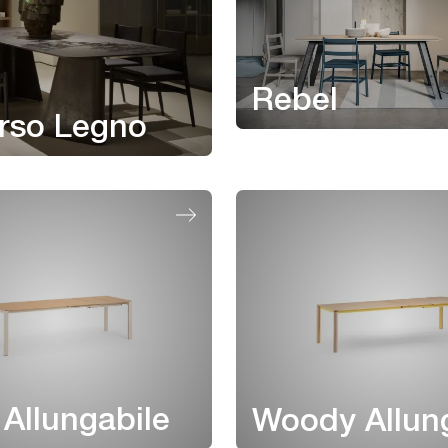
Rebel
rso Legno
Allungabile
Woody Allun