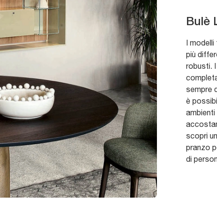
Bulè 
I modelli
più diffe
robusti. 
completa 
sempre de
è possibi
ambienti 
accostam
scopri u
pranzo pe
di perso