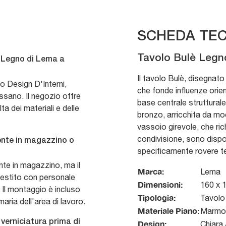
SCHEDA TEC
Tavolo Bulè Legn
è Legno di Lema a
Il tavolo Bulè, disegnat
 Design D'Interni,
che fonde influenze orient
ssano. Il negozio offre
base centrale strutturale
a dei materiali e delle
bronzo, arricchita da moda
vassoio girevole, che rich
condivisione, sono dispon
mente in magazzino o
specificamente rovere t
ente in magazzino, ma il
Marca:
Lema
gestito con personale
Dimensioni:
160 x 
 Il montaggio è incluso
Tipologia:
Tavolo
aria dell'area di lavoro.
Materiale Piano:
Marmo 
 verniciatura prima di
Design:
Chiara 