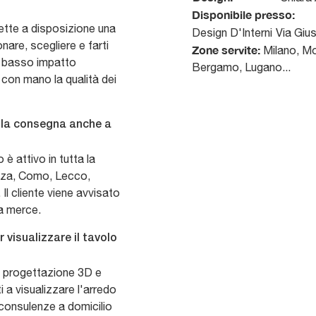
Disponibile presso:
ette a disposizione una
Design D'Interni
Via Giu
are, scegliere e farti
Zone servite:
Milano, Mo
e a basso impatto
Bergamo, Lugano...
 con mano la qualità dei
r la consegna anche a
 è attivo in tutta la
onza, Como, Lecco,
l cliente viene avvisato
la merce.
 visualizzare il tavolo
di progettazione 3D e
i a visualizzare l'arredo
 consulenze a domicilio