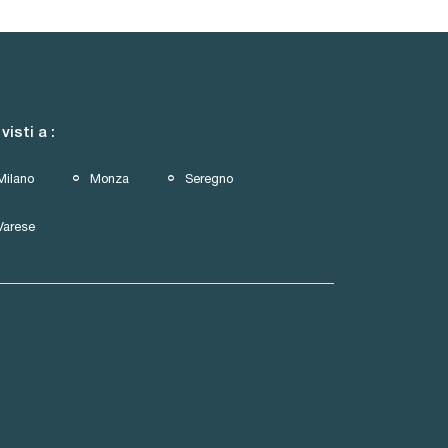
 visti a :
Milano
Monza
Seregno
Varese