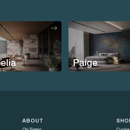
Paige
elia
ABOUT
SHO
Chi Siamo
Cucine