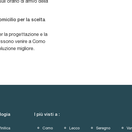
ll'orario di arrivo della
micilio per la scelta
r la progettazione e la
 possono venire a Como
soluzione migliore.
logia
I più visti a :
inilica
Como
Lecco
Seregno
Va