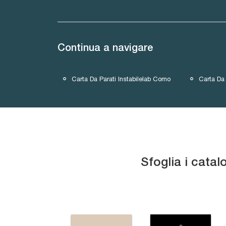
Continua a navigare
Carta Da Parati Instabilelab Como
Carta Da 
Sfoglia i catal