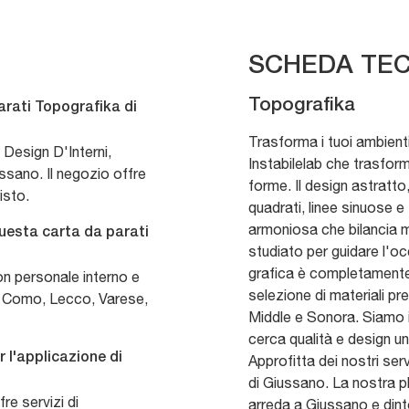
SCHEDA TEC
Topografika
arati Topografika di
Trasforma i tuoi ambienti
Design D'Interni,
Instabilelab che trasform
ssano. Il negozio offre
forme. Il design astratto,
isto.
quadrati, linee sinuose e
armoniosa che bilancia 
questa carta da parati
studiato per guidare l'oc
grafica è completamente
con personale interno e
selezione di materiali p
a, Como, Lecco, Varese,
Middle e Sonora. Siamo il
cerca qualità e design un
r l'applicazione di
Approfitta dei nostri serv
di Giussano. La nostra pl
re servizi di
arreda a Giussano e dinto