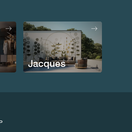
Jacques
P