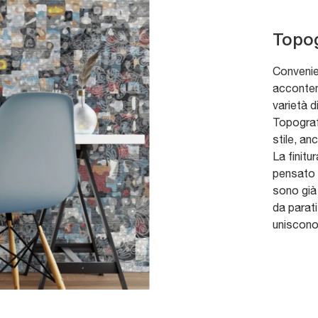
Topog
Convenie
acconten
varietà d
Topografi
stile, a
La finit
pensato p
sono già
da parati
uniscono 