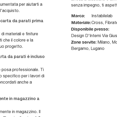
aumentata per aiutarti a
senza impegno, ti aspet
ll'acquisto.
Marca:
Instabilelab
 carta da parati prima
Materiale:
Cross, Fibrat
Disponibile presso:
i materiali e finiture
Design D'Interni
Via Giu
 che il colore e la
Zone servite:
Milano, Mo
tuo progetto.
Bergamo, Lugano
arta da parati è incluso
e posa professionale. Ti
 specifico per i lavori di
ncordati anche a
mente in magazzino a
tamente in magazzino. Il