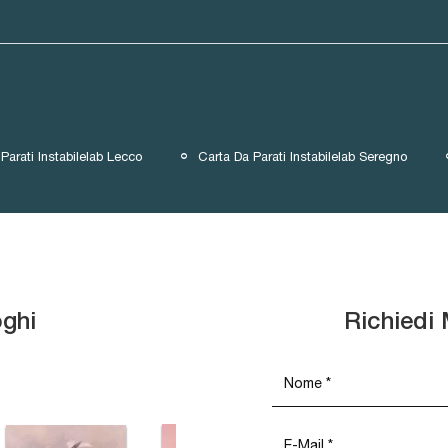
Parati Instabilelab Lecco
Carta Da Parati Instabilelab Seregno
oghi
Richiedi 