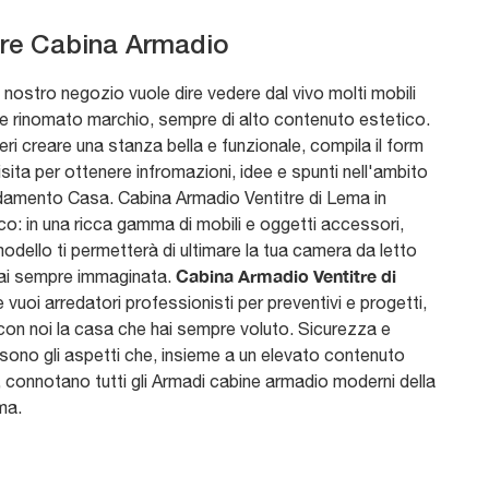
tre Cabina Armadio
il nostro negozio vuole dire vedere dal vivo molti mobili
 e rinomato marchio, sempre di alto contenuto estetico.
ri creare una stanza bella e funzionale, compila il form
isita per ottenere infromazioni, idee e spunti nell'ambito
edamento Casa. Cabina Armadio Ventitre di Lema in
co: in una ricca gamma di mobili e oggetti accessori,
dello ti permetterà di ultimare la tua camera da letto
Cabina Armadio Ventitre di
ai sempre immaginata.
e vuoi arredatori professionisti per preventivi e progetti,
 con noi la casa che hai sempre voluto. Sicurezza e
sono gli aspetti che, insieme a un elevato contenuto
, connotano tutti gli Armadi cabine armadio moderni della
ma.