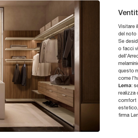
Venti
Visitare 
del noto
Se deside
o facci v
dell'Arr
melamini
questo mo
come l'h
Lema
: s
realizza
comfort 
estetico
firma Le