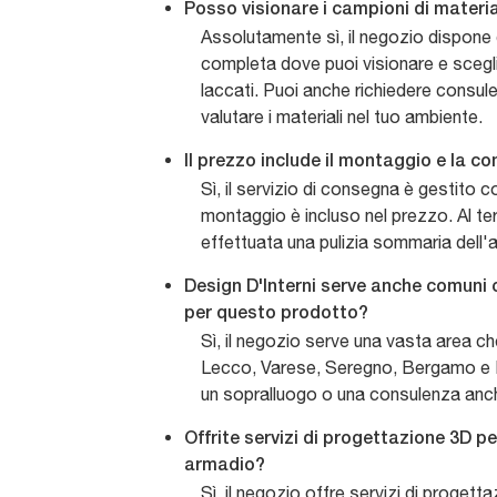
Posso visionare i campioni di materia
Assolutamente sì, il negozio dispone
completa dove puoi visionare e sceglie
laccati. Puoi anche richiedere consul
valutare i materiali nel tuo ambiente.
Il prezzo include il montaggio e la c
Sì, il servizio di consegna è gestito c
montaggio è incluso nel prezzo. Al ter
effettuata una pulizia sommaria dell'a
Design D'Interni serve anche comun
per questo prodotto?
Sì, il negozio serve una vasta area 
Lecco, Varese, Seregno, Bergamo e L
un sopralluogo o una consulenza anc
Offrite servizi di progettazione 3D p
armadio?
Sì, il negozio offre servizi di progetta