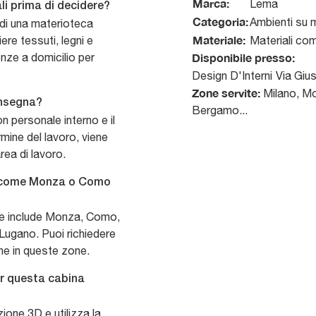
Marca:
Lema
li prima di decidere?
Categoria:
Ambienti su 
 di una materioteca
Materiale:
re tessuti, legni e
Materiali com
enze a domicilio per
Disponibile presso:
Design D'Interni
Via Giu
Zone servite:
Milano, Mo
onsegna?
Bergamo...
on personale interno e il
mine del lavoro, viene
rea di lavoro.
i come Monza o Como
che include Monza, Como,
ugano. Puoi richiedere
he in queste zone.
er questa cabina
zione 3D e utilizza la