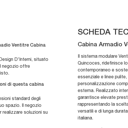
SCHEDA TEC
Cabina Armadio V
adio Ventitre Cabina
Il sistema modulare Vent
esign D'Interni, situato
Quincoces, ridefinisce 
l negozio offre
contemporaneo e sosteni
isto.
essenziale e linee pulit
personalizzazione comple
ioni di questa cabina
esterna. Realizzato intera
garantisce elevate prest
nsioni standard degli
rappresentando la scelta 
tuo spazio. Il negozio
versatili e di lunga durat
r realizzare soluzioni su
italiana.