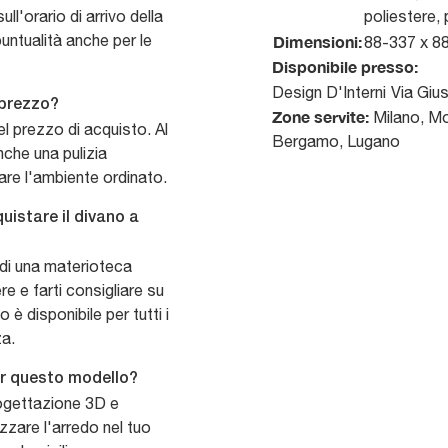
ll'orario di arrivo della
poliestere,
ntualità anche per le
Dimensioni:
88-337 x 8
Disponibile presso:
Design D'Interni
Via Giu
 prezzo?
Zone servite:
Milano, Mo
nel prezzo di acquisto. Al
Bergamo, Lugano
nche una pulizia
are l'ambiente ordinato.
uistare il divano a
 di una materioteca
e e farti consigliare su
 è disponibile per tutti i
za.
per questo modello?
progettazione 3D e
izzare l'arredo nel tuo