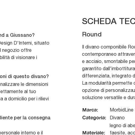
SCHEDA TEC
Round
und a Giussano?
esign D'Interni, situato
Il divano componibile Rou
l negozio offre
contemporaneo attraverso
ità di visionare i
e acciaio, smontabile per
garantito dall'imbottitur
differenziata, integrato 
ioni di questo divano?
La modularità permette d
nalizzare le dimensioni
opzione di personalizzazi
rfettamente al tuo
soluzione versatile e dur
a domicilio per i rilievi
Marca:
MorbidLine 
Categoria:
Divano
cliente per la consegna
legno di abe
Materiale:
ersonale interno e il
faesite, acc