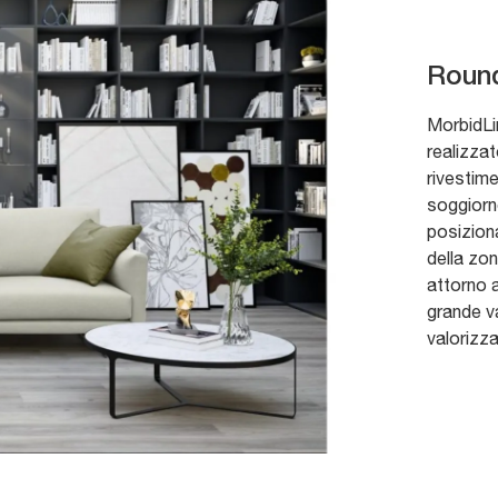
Roun
MorbidLin
realizzat
rivestime
soggiorn
posiziona
della zon
attorno a
grande va
valorizza