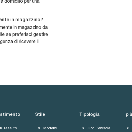
a domicilio per una
amente in magazzino?
ttamente in magazzino da
le se preferisci gestire
genza di ricevere il
estimento
Stile
Tipologia
I più
In Tessuto
Moderni
Con Penisola