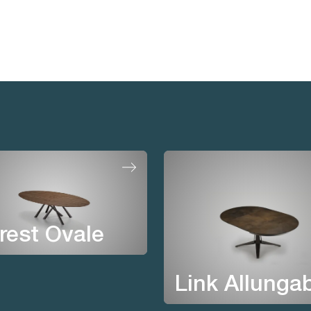
rest Ovale
Link Allungab