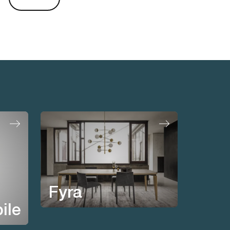
Fyra
ile