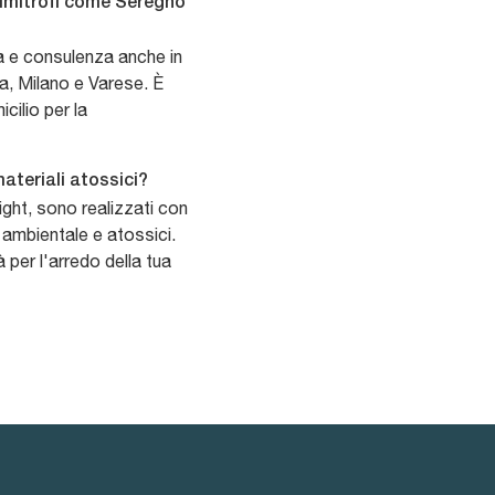
limitrofi come Seregno
na e consulenza anche in
, Milano e Varese. È
cilio per la
materiali atossici?
light, sono realizzati con
 ambientale e atossici.
 per l'arredo della tua