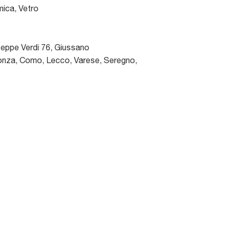
ica, Vetro
seppe Verdi 76
,
Giussano
nza, Como, Lecco, Varese, Seregno,