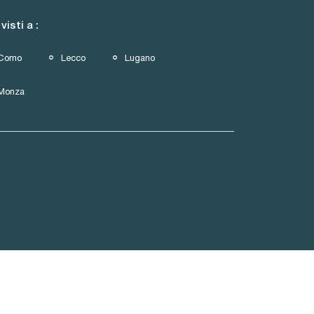
 visti a :
Como
Lecco
Lugano
Monza