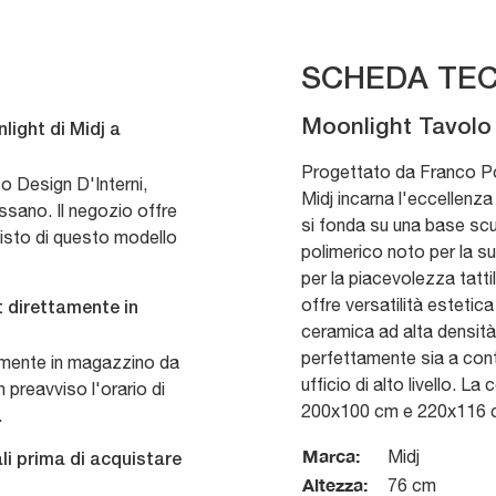
SCHEDA TEC
Moonlight Tavolo 
light di Midj a
Progettato da Franco Poli
o Design D'Interni,
Midj incarna l'eccellenz
ssano. Il negozio offre
si fonda su una base scu
isto di questo modello
polimerico noto per la 
per la piacevolezza tattil
offre versatilità estetica 
ht direttamente in
ceramica ad alta densità
perfettamente sia a conte
ttamente in magazzino da
ufficio di alto livello. L
n preavviso l'orario di
200x100 cm e 220x116 cm
.
Marca:
Midj
li prima di acquistare
Altezza:
76 cm