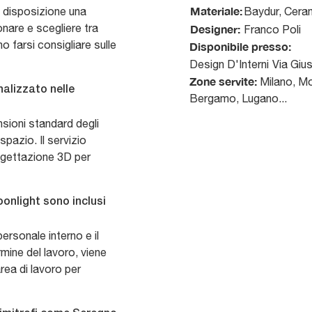
Materiale:
 disposizione una
Baydur, Ceram
nare e scegliere tra
Designer:
Franco Poli
no farsi consigliare sulle
Disponibile presso:
Design D'Interni
Via Giu
Zone servite:
Milano, Mo
nalizzato nelle
Bergamo, Lugano...
nsioni standard degli
spazio. Il servizio
progettazione 3D per
nlight sono inclusi
ersonale interno e il
mine del lavoro, viene
rea di lavoro per