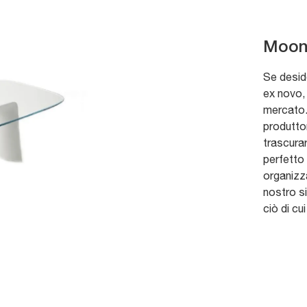
Moonl
Se deside
ex novo, 
mercato. 
produttor
trascurar
perfetto 
organizz
nostro s
ciò di cu