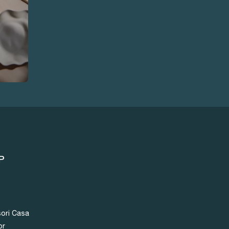
P
ori Casa
or