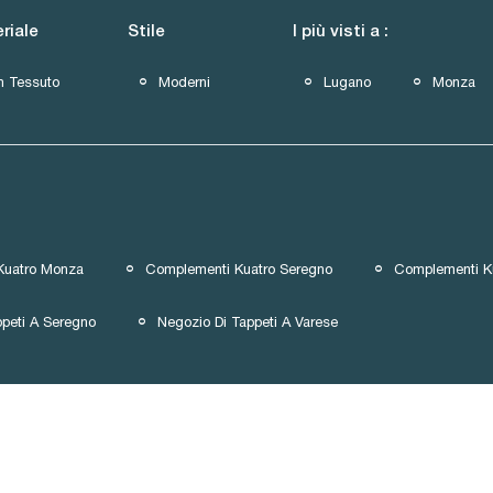
riale
Stile
I più visti a :
n Tessuto
Moderni
Lugano
Monza
Kuatro Monza
Complementi Kuatro Seregno
Complementi K
ppeti A Seregno
Negozio Di Tappeti A Varese