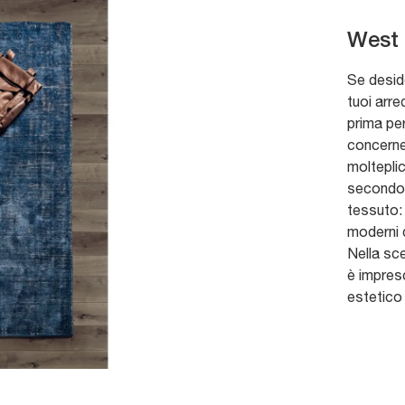
West
Se deside
tuoi arre
prima pe
concerne
molteplic
secondo 
tessuto:
moderni 
Nella sce
è impresc
estetico 