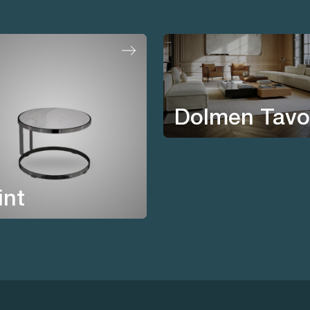
Dolmen Tavol
int