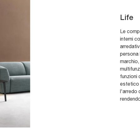
Life
Le compos
interni c
arredati
persona l
marchio,
multifunz
funzioni 
estetico
l'arredo 
rendendo