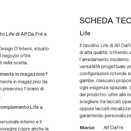
SCHEDA TEC
Life
 Life di Alf Da Fré a
Il tavolino Life di Alf DaF
esign D'Interni, situato
di alta qualità, offrendo
l negozio offre
l'arredamento moderno. 
 nella scelta.
versatilità progettuale un
configurazioni rotonde a
ttamente in magazzino?
gambe, ciascuno proposto
ttamente in magazzino da
ogni esigenza spaziale. L
n preavviso l'orario di
del prodotto: oltre alle n
.
scegliere tra laccati op
 complemento Life a
oppure laccati micalizzati
garantendo personalizzaz
ersonale interno e il
Marca:
Alf DaFrè
consegna copre anche la