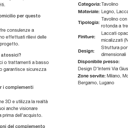
Categoria:
Tavolino
ti.
Materiale:
Legno, Lacca
omicilio per questo
Tavolino con 
Tipologia:
rotonda a tr
ffre consulenze a
Laccati opac
Finiture:
 effettuati rilievi delle
micalizzati (N
 progetto.
Struttura por
Design:
dimensionali
 atossici?
Disponibile presso:
ici o trattamenti a basso
Design D'Interni
Via Giu
o garantisce sicurezza
Zone servite:
Milano, Mo
Bergamo, Lugano
er i complementi
ne 3D e utilizza la realtà
uoi anche visionare
a prima dell'acquisto.
sioni del complemento