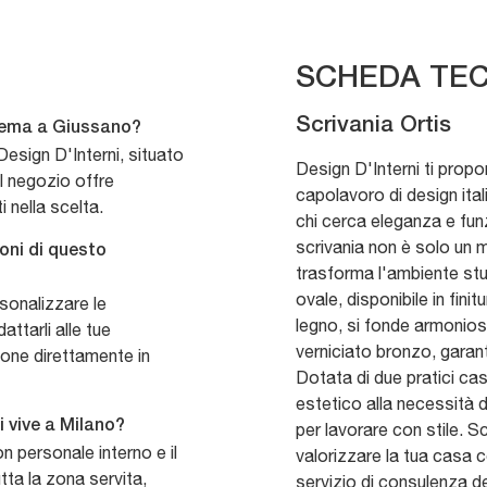
SCHEDA TEC
Scrivania Ortis
 Lema a Giussano?
esign D'Interni, situato
Design D'Interni ti propo
l negozio offre
capolavoro di design itali
 nella scelta.
chi cerca eleganza e fun
scrivania non è solo un 
oni di questo
trasforma l'ambiente studi
ovale, disponibile in fini
ersonalizzare le
legno, si fonde armonios
attarli alle tue
verniciato bronzo, garant
ione direttamente in
Dotata di due pratici cass
estetico alla necessità d
 vive a Milano?
per lavorare con stile.
on personale interno e il
valorizzare la tua casa c
tta la zona servita,
servizio di consulenza d