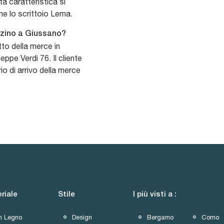
a caratteristica si
me lo scrittoio Lema.
azzino a Giussano?
etto della merce in
ppe Verdi 76. Il cliente
io di arrivo della merce
riale
Stile
I più visti a :
In Legno
Design
Bergamo
Como