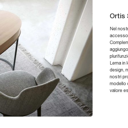
Ortis 
Nel nost
accessori
Compleme
aggiungo
plurifunz
Lema in l
design, m
nostri pr
modello d
valore es