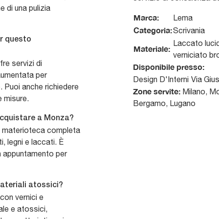
e di una pulizia
Marca:
Lema
Categoria:
Scrivania
er questo
Laccato luci
Materiale:
verniciato b
re servizi di
Disponibile presso:
 aumentata per
Design D'Interni
Via Giu
o. Puoi anche richiedere
Zone servite:
Milano, Mo
le misure.
Bergamo, Lugano
 acquistare a Monza?
na materioteca completa
, legni e laccati. È
 un appuntamento per
teriali atossici?
con vernici e
le e atossici,