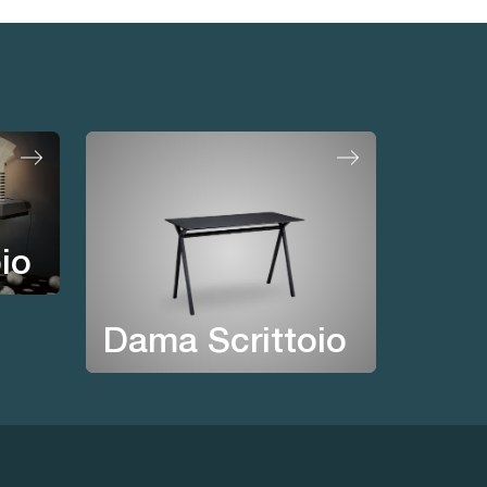
oio
Dama Scrittoio