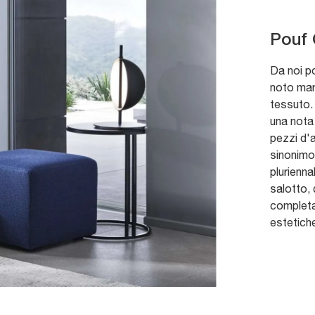
Pouf 
Da noi po
noto marc
tessuto. 
una nota 
pezzi d'a
sinonimo 
plurienna
salotto, 
completar
estetiche