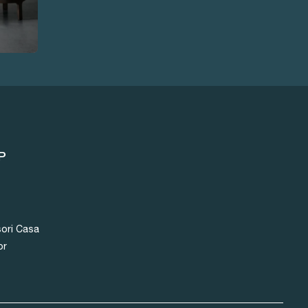
P
ori Casa
or