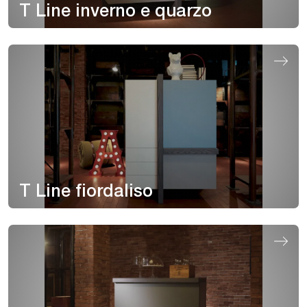
T Line inverno e quarzo
T Line fiordaliso