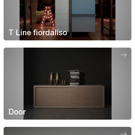
T Line fiordaliso
Door