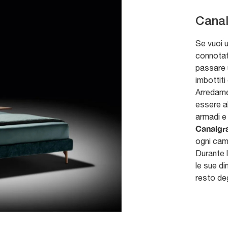
Cana
Se vuoi u
connotato
passare u
imbottiti
Arredame
essere a
armadi e
Canalgra
ogni came
Durante l
le sue dim
resto deg