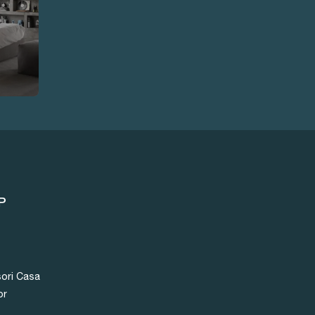
P
ori Casa
or