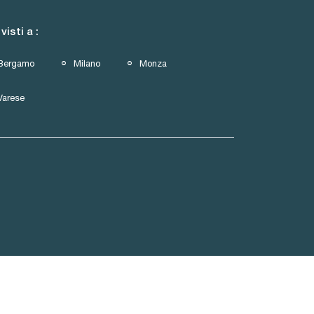
 visti a :
Bergamo
Milano
Monza
Varese