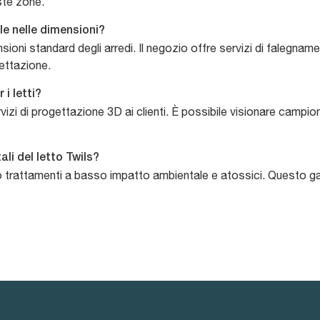
ste zone.
le nelle dimensioni?
sioni standard degli arredi. Il negozio offre servizi di falegname
gettazione.
 i letti?
izi di progettazione 3D ai clienti. È possibile visionare campioni 
li del letto Twils?
i o trattamenti a basso impatto ambientale e atossici. Questo g