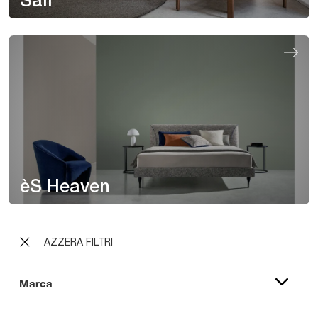
Sail
èS Heaven
AZZERA FILTRI
Marca