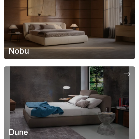
Nobu
Dune