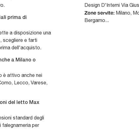
ro.
Design D'Interni
Via Giu
Zone servite:
Milano, Mo
ali prima di
Bergamo...
ette a disposizione una
 scegliere e farti
prima dell'acquisto.
anche a Milano o
o è attivo anche nei
 Como, Lecco, Varese,
oni del letto Max
nsioni standard degli
di falegnameria per