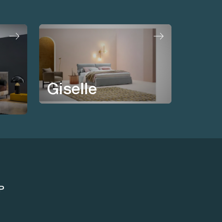
Giselle
P