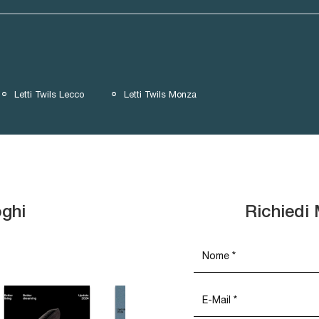
Letti Twils Lecco
Letti Twils Monza
oghi
Richiedi 