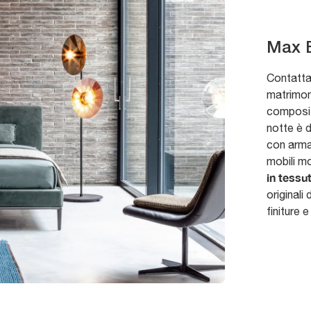
Max 
Contattac
matrimoni
composizi
notte è d
con arma
mobili mo
in tessu
originali 
finiture e