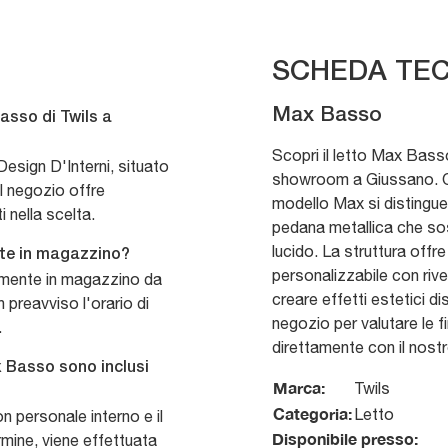
SCHEDA TEC
Max Basso
asso di Twils a
Scopri il letto Max Basso
esign D'Interni, situato
showroom a Giussano. Q
l negozio offre
modello Max si distingue p
 nella scelta.
pedana metallica che sosti
lucido. La struttura offr
ente in magazzino?
personalizzabile con rive
ttamente in magazzino da
creare effetti estetici dis
n preavviso l'orario di
negozio per valutare le fi
.
direttamente con il nostr
 Basso sono inclusi
Marca:
Twils
Categoria:
Letto
on personale interno e il
Disponibile presso:
rmine, viene effettuata