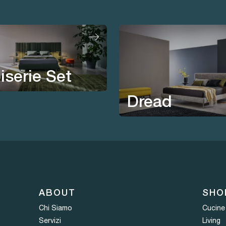
iserie Set
Dread
ABOUT
SHO
Chi Siamo
Cucine
Servizi
Living