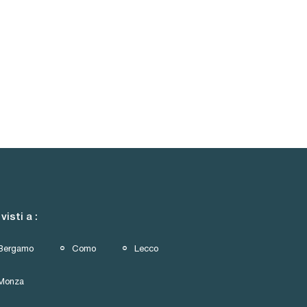
 visti a :
Bergamo
Como
Lecco
Monza