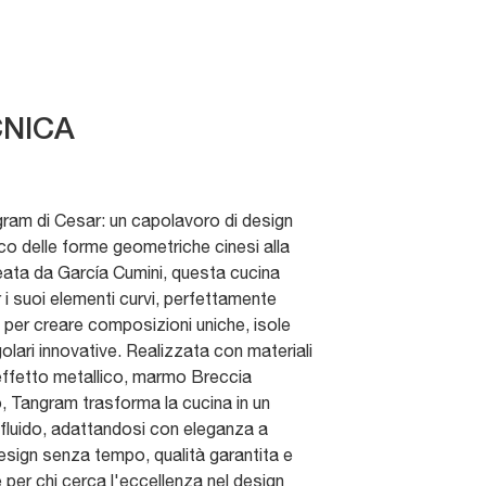
NICA
gram di Cesar: un capolavoro di design
co delle forme geometriche cinesi alla
eata da García Cumini, questa cucina
 i suoi elementi curvi, perfettamente
te per creare composizioni uniche, isole
olari innovative. Realizzata con materiali
effetto metallico, marmo Breccia
o, Tangram trasforma la cucina in un
fluido, adattandosi con eleganza a
Design senza tempo, qualità garantita e
 per chi cerca l'eccellenza nel design