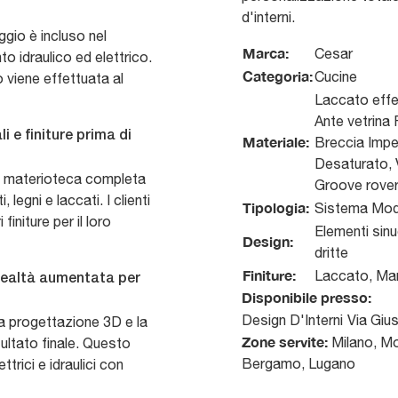
d'interni.
ggio è incluso nel
Marca:
Cesar
o idraulico ed elettrico.
Categoria:
Cucine
o viene effettuata al
Laccato effe
Ante vetrina
i e finiture prima di
Materiale:
Breccia Impe
Desaturato, 
na materioteca completa
Groove rove
legni e laccati. I clienti
Tipologia:
Sistema Modu
finiture per il loro
Elementi sinu
Design:
dritte
Finiture:
Laccato, Mar
 realtà aumentata per
Disponibile presso:
Design D'Interni
Via Giu
 la progettazione 3D e la
Zone servite:
Milano, Mo
sultato finale. Questo
Bergamo, Lugano
ttrici e idraulici con