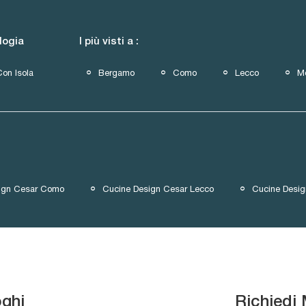
logia
I più visti a :
Con Isola
Bergamo
Como
Lecco
M
ign Cesar Como
Cucine Design Cesar Lecco
Cucine Desi
oghi
Richiedi 