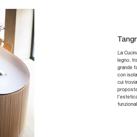
Tangr
La Cucin
legno, tr
grande f
con isola
cui trov
proposta 
l'estetic
funzional