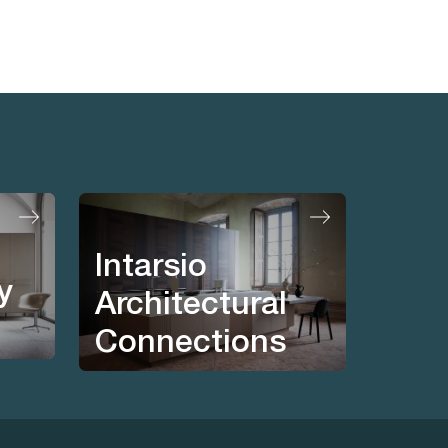
Intarsio
y
Architectural
Connections