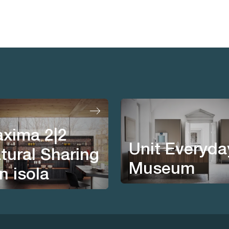
xima 2|2
Unit Everyda
tural Sharing
Museum
n isola