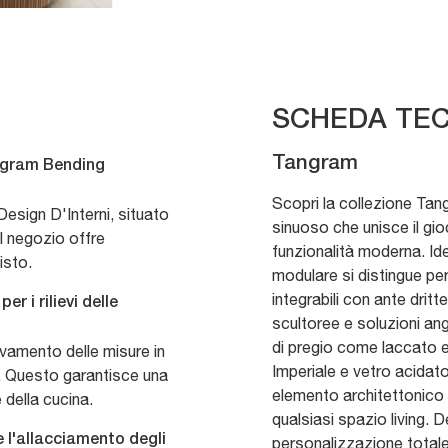
SCHEDA TEC
Tangram
ngram Bending
Scopri la collezione Tan
esign D'Interni, situato
sinuoso che unisce il gio
l negozio offre
funzionalità moderna. Id
isto.
modulare si distingue per
integrabili con ante drit
r i rilievi delle
scultoree e soluzioni ang
di pregio come laccato 
levamento delle misure in
Imperiale e vetro acidat
o. Questo garantisce una
elemento architettonico 
 della cucina.
qualsiasi spazio living. 
e l'allacciamento degli
personalizzazione totale