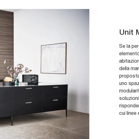
Unit 
Se la per
elemento
abitazion
della ma
proposta
uno spaz
modulari
soluzioni
risponder
cui linee