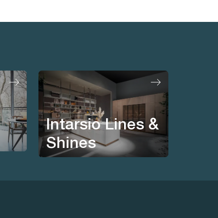
Intarsio Lines &
Shines