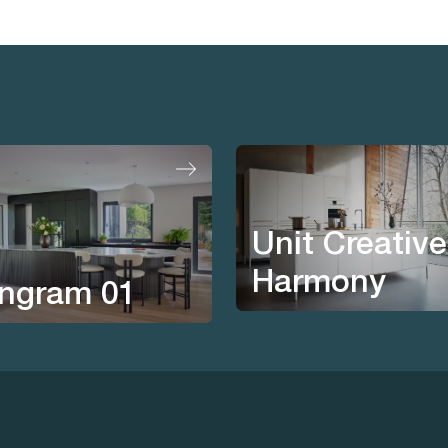
Unit Creative
Harmony
ngram 01