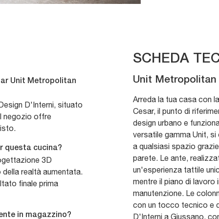
SCHEDA TEC
Unit Metropolitan
ar Unit Metropolitan
Arreda la tua casa con l
esign D'Interni, situato
Cesar, il punto di riferim
l negozio offre
design urbano e funzional
isto.
versatile gamma Unit, si 
a qualsiasi spazio grazie
er questa cucina?
parete. Le ante, realizza
progettazione 3D
un'esperienza tattile uni
zzo della realtà aumentata.
mentre il piano di lavoro 
ltato finale prima
manutenzione. Le colonn
con un tocco tecnico e 
amente in magazzino?
D'Interni a Giussano, con