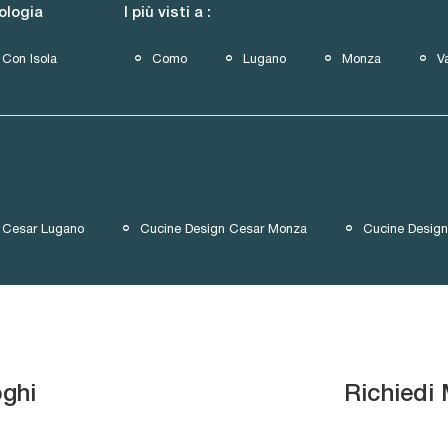
ologia
I più visti a :
Con Isola
Como
Lugano
Monza
V
 Cesar Lugano
Cucine Design Cesar Monza
Cucine Design
oghi
Richiedi 