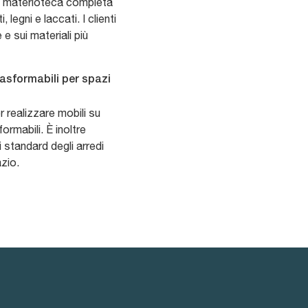
na materioteca completa
legni e laccati. I clienti
 e sui materiali più
rasformabili per spazi
r realizzare mobili su
ormabili. È inoltre
 standard degli arredi
zio.