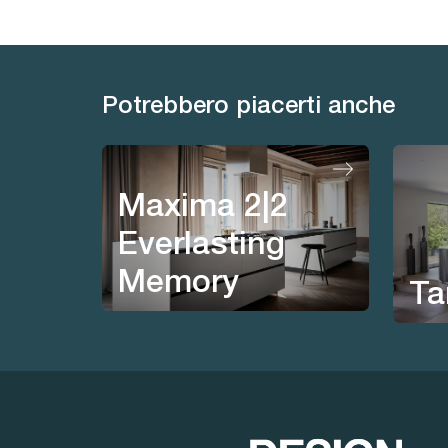
Potrebbero piacerti anche
Maxima 2|2
Everlasting
Memory
Ta