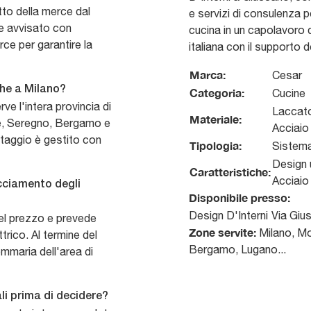
etto della merce dal
e servizi di consulenza p
ne avvisato con
cucina in un capolavoro di 
rce per garantire la
italiana con il supporto d
Marca:
Cesar
he a Milano?
Categoria:
Cucine
ve l'intera provincia di
Laccato
Materiale:
e, Seregno, Bergamo e
Acciaio
ntaggio è gestito con
Tipologia:
Sistem
Design 
Caratteristiche:
Acciaio
acciamento degli
Disponibile presso:
Design D'Interni
Via Giu
 nel prezzo e prevede
Zone servite:
Milano, Mo
trico. Al termine del
Bergamo, Lugano...
ommaria dell'area di
li prima di decidere?