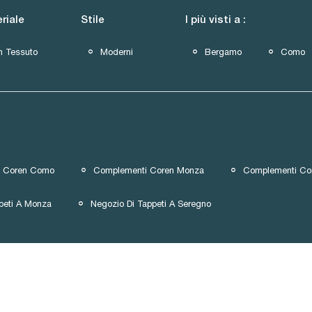
riale
Stile
I più visti a :
n Tessuto
Moderni
Bergamo
Como
i Coren Como
Complementi Coren Monza
Complementi Co
peti A Monza
Negozio Di Tappeti A Seregno