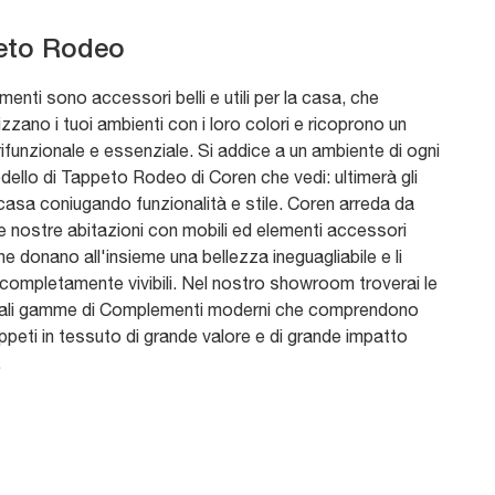
eto Rodeo
enti sono accessori belli e utili per la casa, che
zzano i tuoi ambienti con i loro colori e ricoprono un
rifunzionale e essenziale. Si addice a un ambiente di ogni
odello di Tappeto Rodeo di Coren che vedi: ultimerà gli
 casa coniugando funzionalità e stile. Coren arreda da
e nostre abitazioni con mobili ed elementi accessori
he donano all'insieme una bellezza ineguagliabile e li
completamente vivibili. Nel nostro showroom troverai le
inali gamme di Complementi moderni che comprendono
peti in tessuto di grande valore e di grande impatto
.