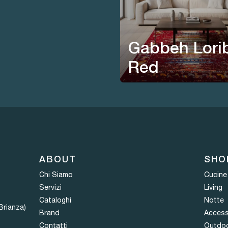
Gabbeh Lorib
Red
ABOUT
SHO
Chi Siamo
Cucine
Servizi
Living
Cataloghi
Notte
Brianza)
Brand
Access
Contatti
Outdo