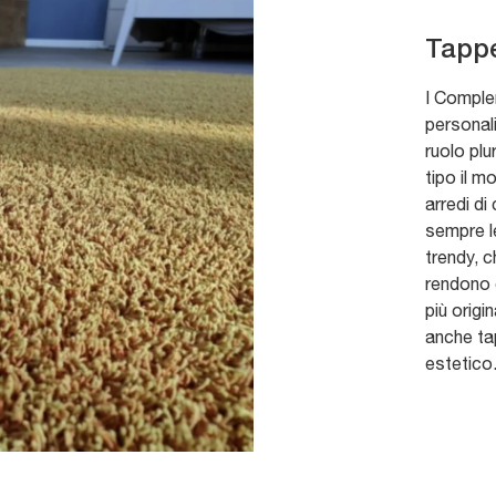
Tapp
I Complem
personali
ruolo plu
tipo il m
arredi di
sempre l
trendy, c
rendono 
più orig
anche tap
estetico