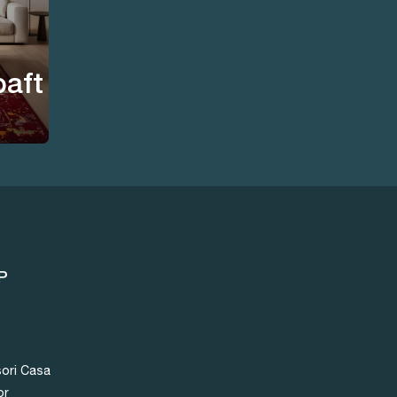
aft
P
ori Casa
or