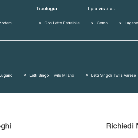
Tipologia
I più visti a :
Moderni
Con Letto Estraibile
Como
Lugano
 Lugano
Letti Singoli Twils Milano
Letti Singoli Twils Varese
oghi
Richiedi 