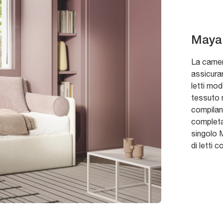
Maya
La camer
assicurar
letti mod
tessuto n
compiland
completa
singolo 
di letti c