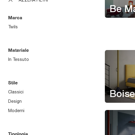
Be M
Marca
Twils
Materiale
In Tessuto
Stile
Classici
Boise
Design
Moderni
Tipologia