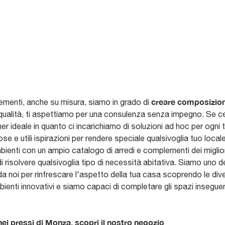
creare composizioni
ementi, anche su misura, siamo in grado di
de qualità, ti aspettiamo per una consulenza senza impegno. Se c
tner ideale in quanto ci incarichiamo di soluzioni ad hoc per ogni
 e utili ispirazioni per rendere speciale qualsivoglia tuo locale
ambienti con un ampio catalogo di arredi e complementi dei miglio
i risolvere qualsivoglia tipo di necessità abitativa. Siamo uno d
 da noi per rinfrescare l'aspetto della tua casa scoprendo le div
ienti innovativi e siamo capaci di completare gli spazi inseguen
 nei pressi di Monza, scopri il nostro negozio