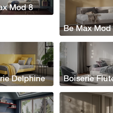
ax Mod 8
Be Max Mod
rie Delphine
Boiserie Flut