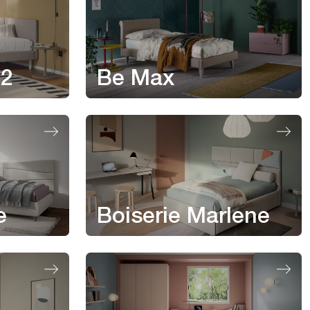
 2
Be Max
e
Boiserie Marlene