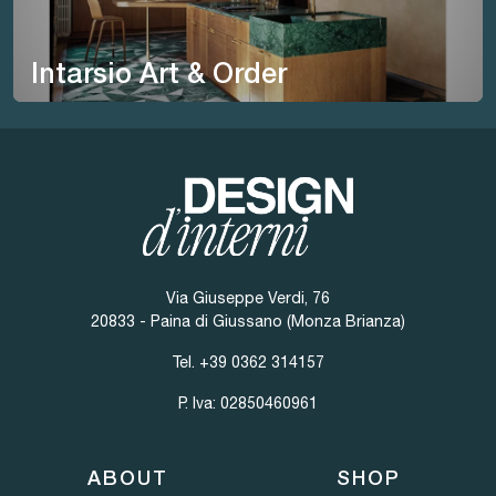
Intarsio Art & Order
Via Giuseppe Verdi, 76
20833 - Paina di Giussano (Monza Brianza)
Tel.
+39 0362 314157
P. Iva: 02850460961
ABOUT
SHOP