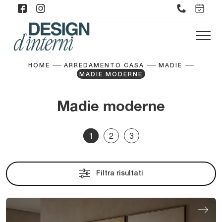
HOME
ARREDAMENTO CASA
MADIE
MADIE MODERNE
Madie moderne
1
2
3
Filtra risultati